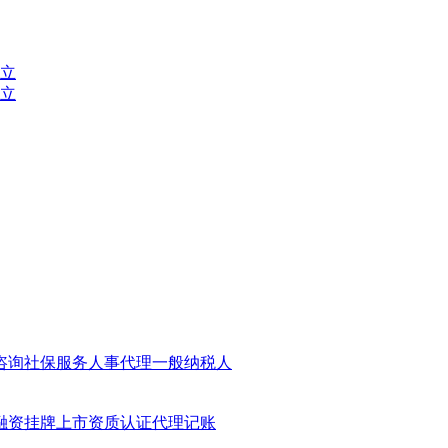
立
立
咨询
社保服务
人事代理
一般纳税人
融资
挂牌上市
资质认证
代理记账