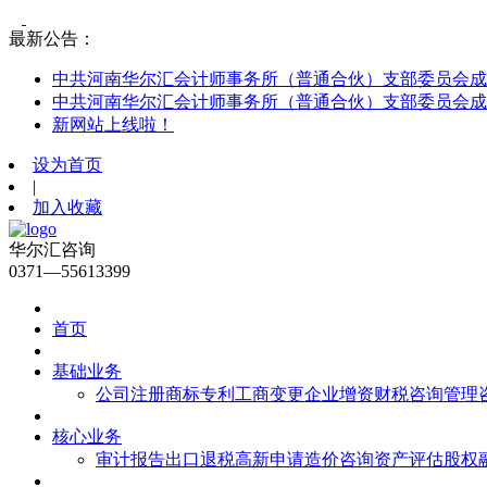
最新公告：
中共河南华尔汇会计师事务所（普通合伙）支部委员会成
中共河南华尔汇会计师事务所（普通合伙）支部委员会成
新网站上线啦！
设为首页
|
加入收藏
华尔汇咨询
0371—55613399
首页
基础业务
公司注册
商标专利
工商变更
企业增资
财税咨询
管理
核心业务
审计报告
出口退税
高新申请
造价咨询
资产评估
股权